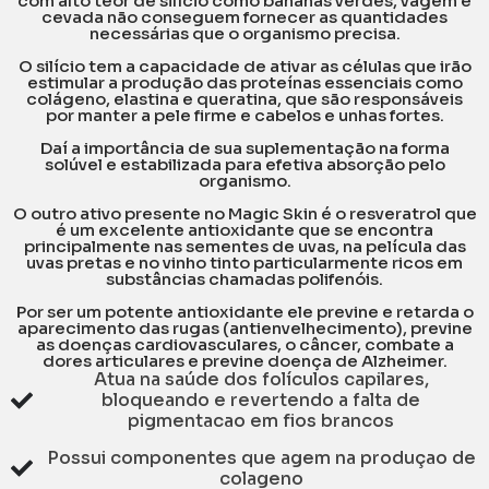
com alto teor de silício como bananas verdes, vagem e
cevada não conseguem fornecer as quantidades
necessárias que o organismo precisa.
O silício tem a capacidade de ativar as células que irão
estimular a produção das proteínas essenciais como
colágeno, elastina e queratina, que são responsáveis
por manter a pele firme e cabelos e unhas fortes.
Daí a importância de sua suplementação na forma
solúvel e estabilizada para efetiva absorção pelo
organismo.
O outro ativo presente no Magic Skin é o resveratrol que
é um excelente antioxidante que se encontra
principalmente nas sementes de uvas, na película das
uvas pretas e no vinho tinto particularmente ricos em
substâncias chamadas polifenóis.
Por ser um potente antioxidante ele previne e retarda o
aparecimento das rugas (antienvelhecimento), previne
as doenças cardiovasculares, o câncer, combate a
dores articulares e previne doença de Alzheimer.
Atua na saúde dos folículos capilares,
bloqueando e revertendo a falta de
pigmentacao em fios brancos
Possui componentes que agem na produçao de
colageno