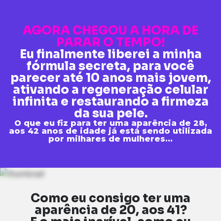
AGORA CHEGOU A HORA DE
PARAR O TEMPO!
Eu finalmente liberei a minha
fórmula secreta, para você
parecer até 10 anos mais jovem,
ativando a regeneração celular
infinita e restaurando a firmeza
da sua pele.
O que eu fiz para ter uma aparência de 28,
aos 42 anos de idade já está sendo utilizada
por milhares de mulheres...
Como eu consigo ter uma
aparência de 20, aos 41?