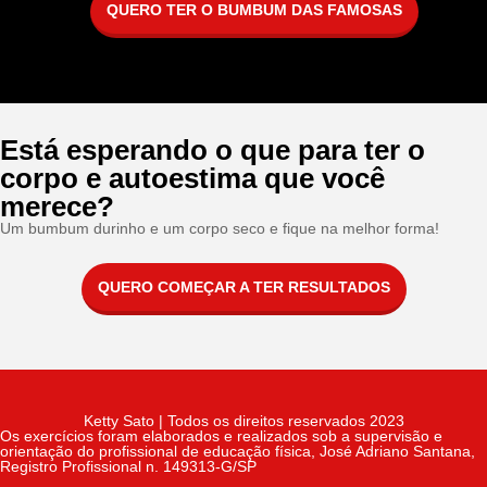
QUERO TER O BUMBUM DAS FAMOSAS
Está esperando o que para ter o
corpo e autoestima que você
merece?
Um bumbum durinho e um corpo seco e fique na melhor forma!
QUERO COMEÇAR A TER RESULTADOS
Ketty Sato | Todos os direitos reservados 2023
Os exercícios foram elaborados e realizados sob a supervisão e
orientação do profissional de educação física, José Adriano Santana,
Registro Profissional n. 149313-G/SP