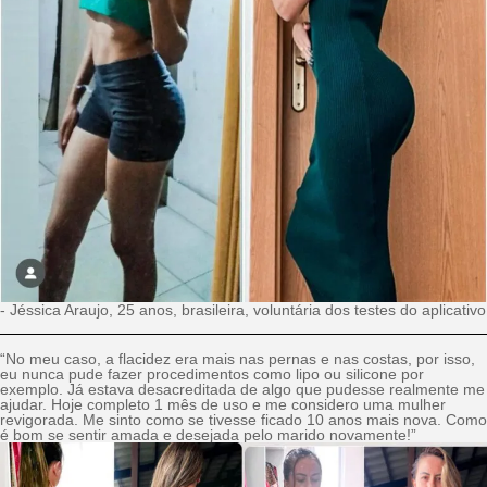
- Jéssica Araujo, 25 anos, brasileira, voluntária dos testes do aplicativo
“No meu caso, a flacidez era mais nas pernas e nas costas, por isso,
eu nunca pude fazer procedimentos como lipo ou silicone por
exemplo. Já estava desacreditada de algo que pudesse realmente me
ajudar. Hoje completo 1 mês de uso e me considero uma mulher
revigorada. Me sinto como se tivesse ficado 10 anos mais nova. Como
é bom se sentir amada e desejada pelo marido novamente!”