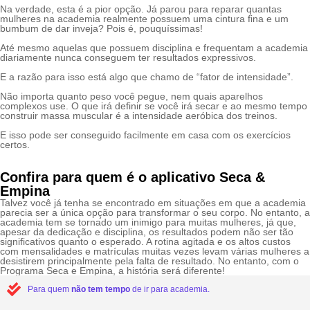
Na verdade, esta é a pior opção. Já parou para reparar quantas
mulheres na academia realmente possuem uma cintura fina e um
bumbum de dar inveja? Pois é, pouquíssimas!
Até mesmo aquelas que possuem disciplina e frequentam a academia
diariamente nunca conseguem ter resultados expressivos.
E a razão para isso está algo que chamo de “fator de intensidade”.
Não importa quanto peso você pegue, nem quais aparelhos
complexos use. O que irá definir se você irá secar e ao mesmo tempo
construir massa muscular é a intensidade aeróbica dos treinos.
E isso pode ser conseguido facilmente em casa com os exercícios
certos.
Confira para quem é o aplicativo Seca &
Empina
Talvez você já tenha se encontrado em situações em que a academia
parecia ser a única opção para transformar o seu corpo. No entanto, a
academia tem se tornado um inimigo para muitas mulheres, já que,
apesar da dedicação e disciplina, os resultados podem não ser tão
significativos quanto o esperado. A rotina agitada e os altos custos
com mensalidades e matrículas muitas vezes levam várias mulheres a
desistirem principalmente pela falta de resultado. No entanto, com o
Programa Seca e Empina, a história será diferente!
Para quem
não tem tempo
de ir para academia.