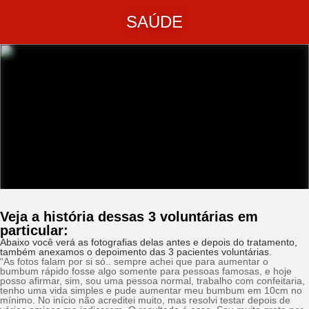
SAÚDE
Veja a história dessas 3 voluntárias em
particular:
Abaixo você verá as fotografias delas antes e depois do tratamento,
também anexamos o depoimento das 3 pacientes voluntárias.
“As fotos falam por si só.. sempre achei que para aumentar o
bumbum rápido fosse algo somente para pessoas famosas, e hoje
posso afirmar, sim, sou uma pessoa normal, trabalho com confeitaria,
tenho uma vida simples e pude aumentar meu bumbum em 10cm no
mínimo. No início não acreditei muito, mas resolvi testar depois de