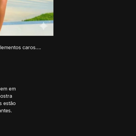
plementos caros….
arem em
ostra
s estão
ntes.