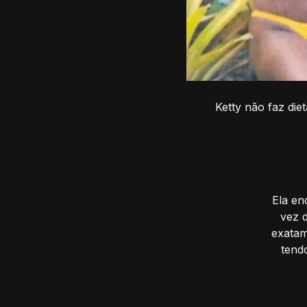
Ketty não faz di
Ela en
vez 
exatam
tend